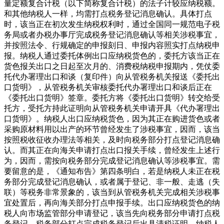
量定额复合计税（以下简称复合计税）的法子计较应纳税额。
和其他纳税人一样，均需打点税务登记消息确认。具体打点
时，该当正在初次发生纳税权利时，通过全国同一规范电子税
务局或者办税办事厅完成税务登记消息确认等相关涉税事宜，
并按照法令、行规确定的申报刻日、申报内容照实打点纳税申
报。纳税人通过委托体例出口应纳税货色的，委托方该当正在
货色报关出口之日起至次月的、消费税纳税申报期内，凭仗委
托代办署理出口和谈（复印件）向从管税务机关报送《委托出
口货明》，从管税务机关审核委托代办署理出口和谈后正在
《委托出口货明》签章。委托方将《委托出口货明》转交给受
托方，受托方持此证明向从管税务机关申请开具《代办署理出
口货明》。纳税人出口应纳税货色，因为其正在购进货色或者
采购原材料用以出产的环节曾经发生了涉税事宜，因而，该当
按照税收征收办理法等相关，及时向税务部分打点登记消息确
认。而其正在向海关申请打点出口报关手续，曾经发生上述行
为，因而，需按向税务部分完成登记消息确认等涉税事宜。需
要留意的是，《通知布告》第四条明白，若是纳税人未正在税
务部分完成登记消息确认，或者属于登记、非一般、走逃（失
联）等税务非常景象的，该当到从管税务机关完成相关涉税事
宜处置后，再向海关部分打点申报手续。出口应纳税货色的纳
税人向市场监管部分申请登记，该当先向税务部分申请打点税
务登记。税务部分打点完成税务登记后出具清税证明，纳税人