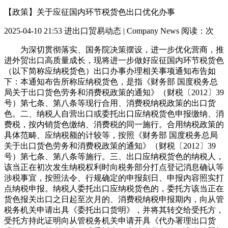
【政策】关于应征国内环节税货色出口优化办事
2025-04-10 21:53
进出口贸易动态 | Company News
阅读：
次
为深切贯彻落实、国务院决策摆设，进一步优化营商，推
进外贸出口高质量成长，现将进一步做好应征国内环节税货色
（以下简称应纳税货色）出口办事办理相关事项通知布告如
下：本通知布告所称应纳税货色，是指《财务部 国度税务总
局关于出口货色劳务和消费税政策的通知》（财税〔2012〕39
号）第七条、第八条等现行合用、消费税纳税政策的出口货
色。二、纳税人自营出口或委托出口应纳税货色申报缴纳、消
费税，按内销货色缴纳、消费税的同一施行。合用纳税政策的
具体范畴、应纳税额的计较等，按照《财务部 国度税务总局
关于出口货色劳务和消费税政策的通知》（财税〔2012〕39
号）第七条、第八条等施行。三、出口应纳税货色的纳税人，
该当正在初次发生纳税权利时向税务部分打点登记消息确认等
涉税事宜，按照法令、行规确定的申报刻日、申报内容照实打
点纳税申报。纳税人委托出口应纳税货色的，委托方该当正在
货色报关出口之日起至次月的、消费税纳税申报期内，向从管
税务机关申请出具《委托出口货明》，并将其转交给受托方，
受托方持此证明向从管税务机关申请开具《代办署理出口货