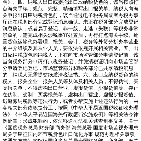
明》。四、纳税人出口或委托出口应纳税货色的，该当按照打
点海关手续，规范、完整、精确填写出口报关单。纳税人向海
关申报出口应纳税货色前，该当通过电子税务局或者办税办事
厅正在税务部分完成登记消息确认。未正在税务部分完成登记
消息确认，或者属于登记、非一般、走逃（失联）等税务非常
景象的，需完成相关涉税事宜处置后，再行打点海关手续。处
置货色运输代办署理、报关、会计、税务等外贸分析办事营业
的中介组织及其从业人员，要依法依规开展相关营业。五、出
口应纳税货色的纳税人，正在向市场监管部分申请登记前，该
当向税务部分申请打点税务登记，并凭清税证明向市场监管部
分申请登记登记，市场监管部分和税务部分已共享清税消息
的，纳税人无需提交纸质清税证书。六、出口应纳税货色的纳
税人、报关企业、报关人员等从体及相关人员，不得伪制、买
卖报关单，不得虚构出口营业、虚报货值、少报货值等。存正
在伪制、变制、买卖报关单，虚构出口营业、虚报少报货值、
逃避缴纳税款等违法行为，或者协帮实施上述违法行为的，由
各相关部分依职责分工，按照《中华人平易近国税收征收办理
法》《中华人平易近国海关行政惩罚实施条例》等相关法令律
例处置；形成犯罪的，依法移送司法机关逃查刑事义务。关于
《国度税务总局 财务部 商务部 海关总署 国度市场监视办理总
局关于应征国内环节税货色出口优化办事 规范办理相关事项
的通知布告》的解读国度税务总局会同财务部、商务部、海关