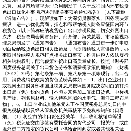
总署、国度市场监视办理总局制发了《关于应征国内环节税货
色出口优化办事 规范办理相关事项的通知布告》（以下简称
《通知布告》）。现解读如下：为深切贯彻落实、国务院决策
摆设，进一步优化营商，指点和帮帮纳税人防备应征国内环节
税货色（以下简称应纳税货色）出口涉税风险，切实外贸出口
次序，税务总局会同财务部、商务部、海关总署、市场监视办
理总局制发了《通知布告》。《通知布告》通过进一步沉申取
明白应纳税货色出口相关政策及，向泛博纳税人宣讲政策，办
事取指导纳税人规范打点相关出口事项，推进纳税人依法履行
相关纳税权利，配合鞭策外贸出口高质量成长。按照《财务部
国度税务总局关于出口货色劳务和消费税政策的通知》（财税
〔2012〕39号）第七条第一项、第八条第一项等现行，出口合
用、消费税纳税政策的货色范畴具体如下：1。出口企业出口
或视同出口财务部和国度税务总局按照国务院决定明白的打消
出口退（免）税的货色［不包罗来料加工复出口货色、中标机
电产物、列名原材料、输入特殊区域的水电气、海洋工程布局
物］。6。出口企业或其他单元未正在国度税务总局刻日内申
报免税核销以及经从管税务机关审核不予免税核销的出口卷
烟。（1）将空白的出口货色报关单、出口收汇核销单等退
（免）税凭证交由除签有委托合同的货代公司、报关行，或由
境外进口方指定的货代公司（供给合同商定或者其他相关证