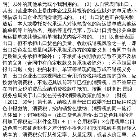
明）以外的其他单元或小我利用的。（2）以自营表面出口，
其出口营业本色上是由本企业及其投资的企业以外的单元或小
我借该出口企业表面操做完成的。（4）出口货色正在海关验
放后，本人或委托货代承运人对该笔货色的海运提单或其他运
输单据等上的品名、规格等进行点窜，形成出口货色报关单取
海运提单或其他运输单据相关内容不符的。（5）以自营表面
出口，但不承担出口货色的质量、收款或退税风险之一的，即
出口货色发生质量问题不承担采办方的索赔义务（合同中有商
定质量义务承担者除外）；不承担未按期收款导致不克不及核
销的义务（合同中有商定收款义务承担者除外）；不承担因申
报出口退（免）税的材料、单证等呈现问题形成不退税义务
的。出口企业出口或视同出口合用消费税纳税政策的货色，应
按缴纳消费税，不退还其以前环节已征的消费税，且不答应正
在内销应税消费品应纳消费税款中抵扣。按照《财务部 国度
税务总局关于出口货色劳务和消费税政策的通知》（财税
〔2012〕39号）第七条，纳税人自营出口或委托出口应纳税货
色申报缴纳、消费税，按内销货色缴纳、消费税的同一施行，
具体如下：销项税额＝（出口货色离岸价-出口货色耗用的进
料加工保税进口料件金额）÷（1＋合用税率）×合用税率出口
货色若已按征退税率之差计较不得免征和抵扣税额并曾经转入
成本的，消费税实行从价定率、从量定额，或者从价定率、从