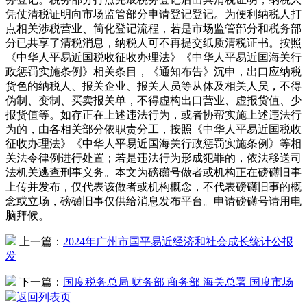
凭仗清税证明向市场监管部分申请登记登记。为便利纳税人打
点相关涉税营业、简化登记流程，若是市场监管部分和税务部
分已共享了清税消息，纳税人可不再提交纸质清税证书。按照
《中华人平易近国税收征收办理法》《中华人平易近国海关行
政惩罚实施条例》相关条目，《通知布告》沉申，出口应纳税
货色的纳税人、报关企业、报关人员等从体及相关人员，不得
伪制、变制、买卖报关单，不得虚构出口营业、虚报货值、少
报货值等。如存正在上述违法行为，或者协帮实施上述违法行
为的，由各相关部分依职责分工，按照《中华人平易近国税收
征收办理法》《中华人平易近国海关行政惩罚实施条例》等相
关法令律例进行处置；若是违法行为形成犯罪的，依法移送司
法机关逃查刑事义务。本文为磅礴号做者或机构正在磅礴旧事
上传并发布，仅代表该做者或机构概念，不代表磅礴旧事的概
念或立场，磅礴旧事仅供给消息发布平台。申请磅礴号请用电
脑拜候。
上一篇：
2024年广州市国平易近经济和社会成长统计公报
发
下一篇：
国度税务总局 财务部 商务部 海关总署 国度市场
返回列表页