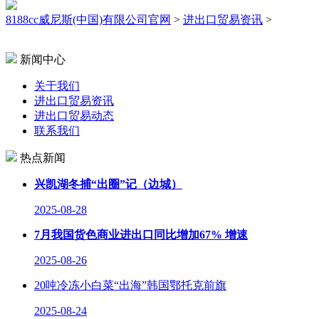
8188cc威尼斯(中国)有限公司官网
>
进出口贸易资讯
>
新闻中心
关于我们
进出口贸易资讯
进出口贸易动态
联系我们
热点新闻
兴凯湖冬捕“出圈”记（边城）
2025-08-28
7月我国货色商业进出口同比增加67% 增速
2025-08-26
20吨冷冻小白菜“出海”韩国鄂托克前旗
2025-08-24