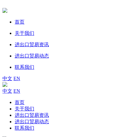
首页
关于我们
进出口贸易资讯
进出口贸易动态
联系我们
中文
EN
中文
EN
首页
关于我们
进出口贸易资讯
进出口贸易动态
联系我们